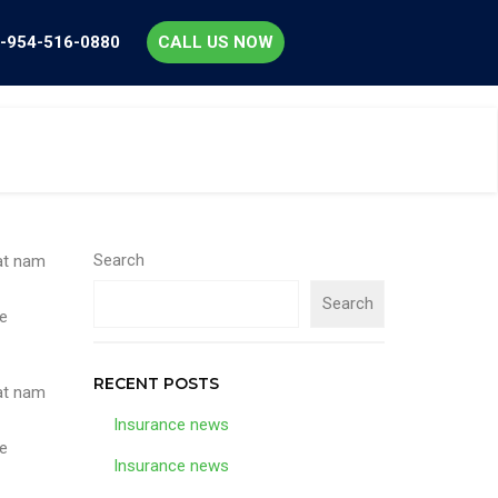
-954-516-0880
CALL US NOW
Search
 at nam
Search
te
RECENT POSTS
 at nam
Insurance news
te
Insurance news