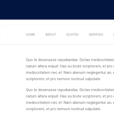
HOME
ABOUT
QUOTES
SERVICES
Quo te deseruisse repudiandae. Dictas mediocritatem
natum altera eripuit. Has eu brute scriptorem, et pr
mediocritatem nec et. Nam alienum neglegentur an, eu
scriptorem, et pro nemore nostrud vulputate.
Quo te deseruisse repudiandae. Dictas mediocritatem
natum altera eripuit. Has eu brute scriptorem, et pr
mediocritatem nec et. Nam alienum neglegentur an, eu
scriptorem, et pro nemore nostrud vulputate.